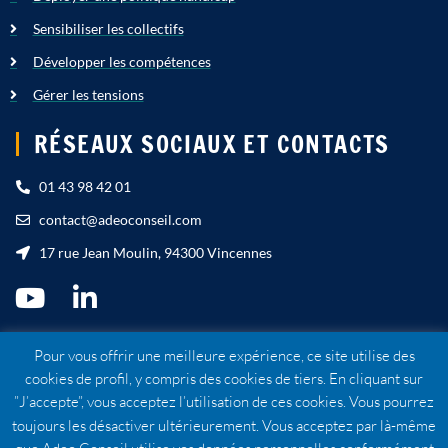
Sensibiliser les collectifs
Développer les compétences
Gérer les tensions
RÉSEAUX SOCIAUX ET CONTACTS
01 43 98 42 01
contact@adeoconseil.com
17 rue Jean Moulin, 94300 Vincennes
Pour vous offrir une meilleure expérience, ce site utilise des
cookies de profil, y compris des cookies de tiers. En cliquant sur
Mentions légales
”J’accepte”, vous acceptez l’utilisation de ces cookies. Vous pourrez
CGU
toujours les désactiver ultérieurement. Vous acceptez par là-même