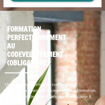
FORMATION
PERFECTIONNEMENT
AU
CODEVELOPPEMENT
(OBLIGATOIRE)
Une journée de formation consacrée au
«Perfectionnement» (3 à 6 mois après la formation
devenir animateur en codéveloppement ) pour 8
personnes :