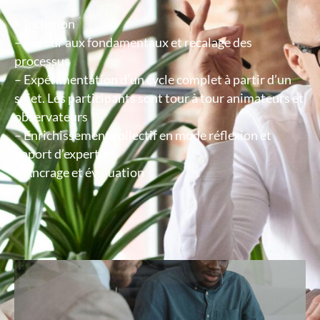
– Inclusion
– Retour aux fondamentaux et recalage des
processus
– Expérimentation d’un cycle complet à partir d’un
sujet. Les participants sont tour à tour animateurs et
observateurs
– Enrichissement collectif en mode réflexion et
apport d’expertise
– Ancrage et évaluation